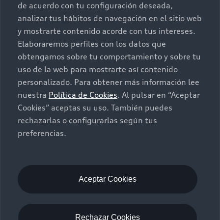
Audi Aftersales
de acuerdo con tu configuración deseada,
analizar tus hábitos de navegación en el sitio web
Seminuevos
Quiero un Audi nuevo
y mostrarte contenido acorde con tus intereses.
Elaboraremos perfiles con los datos que
Contacto
obtengamos sobre tu comportamiento y sobre tu
Audi Certified :plus
uso de la web para mostrarte así contenido
personalizado. Para obtener más información lee
Contáctanos
nuestra
Política de Cookies
. Al pulsar en “Aceptar
Citas de servicio
Cookies” aceptas su uso. También puedes
rechazarlas o configurarlas según tus
Información de vehículo nuevo
preferencias.
©2025 Audi de México división de Volkswagen de
México S.A. de C.V. Todos los derechos reservados.
Utilizamos cookies para mejorar nuestro sitio
web y tu experiencia en línea. Al continuar
Aceptar Cookies
navegando en este sitio web, aceptas el uso de
cookies.
Términos y Condiciones
Aviso de privacidad
Rechazar Cookies