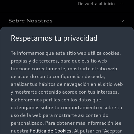
De vuelta al inicio
Sobre Nosotros
Respetamos tu privacidad
Promociones
Conócenos
Te informamos que este sitio web utiliza cookies,
Postventa
Nuestras Promociones
propias y de terceros, para que el sitio web
funcione correctamente, mostrarte el sitio web
Autos Nuevos
Audi Aftersales
de acuerdo con tu configuración deseada,
analizar tus hábitos de navegación en el sitio web
Seminuevos
Quiero un Audi nuevo
y mostrarte contenido acorde con tus intereses.
Elaboraremos perfiles con los datos que
Contacto
obtengamos sobre tu comportamiento y sobre tu
Audi Certified :plus
uso de la web para mostrarte así contenido
personalizado. Para obtener más información lee
Contáctanos
nuestra
Política de Cookies
. Al pulsar en “Aceptar