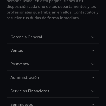
personalizada. En esta página, tienes a tu
disposición cada uno de los departamentos y los
profesionales que trabajan en ellos. Contáctalos y
resuelve tus dudas de forma inmediata.
Sección
Gerencia General
1
Sección
Ventas
2
Sección
Postventa
3
Sección
Administración
4
Sección
Servicios Financieros
5
Sección
Seminuevos