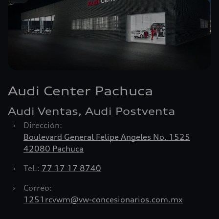
Audi Center Pachuca
Audi Ventas, Audi Postventa
›
Dirección:
Boulevard General Felipe Angeles No. 1525
42080 Pachuca
›
Tel.:
77 17 17 8740
›
Correo:
1251rcvwm@vw-concesionarios.com.mx