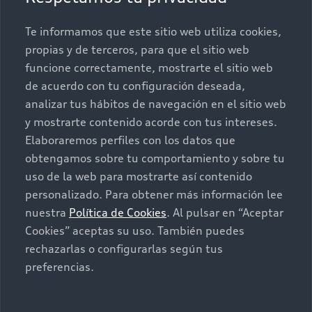
Conócenos
Te informamos que este sitio web utiliza cookies,
Postventa
Nuestras Promociones
propias y de terceros, para que el sitio web
funcione correctamente, mostrarte el sitio web
Autos Nuevos
Audi Aftersales
de acuerdo con tu configuración deseada,
analizar tus hábitos de navegación en el sitio web
Seminuevos
Quiero un Audi nuevo
y mostrarte contenido acorde con tus intereses.
Elaboraremos perfiles con los datos que
Contacto
obtengamos sobre tu comportamiento y sobre tu
Audi Certified :plus
uso de la web para mostrarte así contenido
personalizado. Para obtener más información lee
Contáctanos
nuestra
Política de Cookies
. Al pulsar en “Aceptar
Citas de servicio
Cookies” aceptas su uso. También puedes
rechazarlas o configurarlas según tus
Información de vehículo nuevo
preferencias.
©2025 Audi de México división de Volkswagen de
México S.A. de C.V. Todos los derechos reservados.