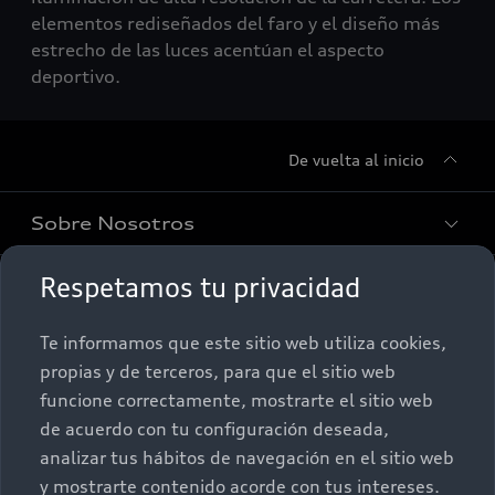
elementos rediseñados del faro y el diseño más
estrecho de las luces acentúan el aspecto
deportivo.
De vuelta al inicio
Sobre Nosotros
Respetamos tu privacidad
Promociones
Conócenos
Te informamos que este sitio web utiliza cookies,
Postventa
Nuestras Promociones
propias y de terceros, para que el sitio web
funcione correctamente, mostrarte el sitio web
Autos Nuevos
Audi Aftersales
de acuerdo con tu configuración deseada,
analizar tus hábitos de navegación en el sitio web
Seminuevos
Quiero un Audi nuevo
y mostrarte contenido acorde con tus intereses.