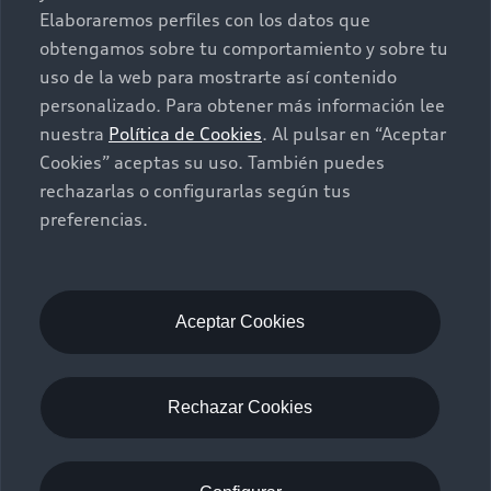
Elaboraremos perfiles con los datos que
Contacto
obtengamos sobre tu comportamiento y sobre tu
Audi Certified :plus
uso de la web para mostrarte así contenido
personalizado. Para obtener más información lee
Contáctanos
nuestra
Política de Cookies
. Al pulsar en “Aceptar
Citas de servicio
Cookies” aceptas su uso. También puedes
rechazarlas o configurarlas según tus
Información de vehículo nuevo
preferencias.
©2025 Audi de México división de Volkswagen de
México S.A. de C.V. Todos los derechos reservados.
Utilizamos cookies para mejorar nuestro sitio
web y tu experiencia en línea. Al continuar
Aceptar Cookies
navegando en este sitio web, aceptas el uso de
cookies.
Términos y Condiciones
Aviso de privacidad
Rechazar Cookies
Audi de México
myAudi